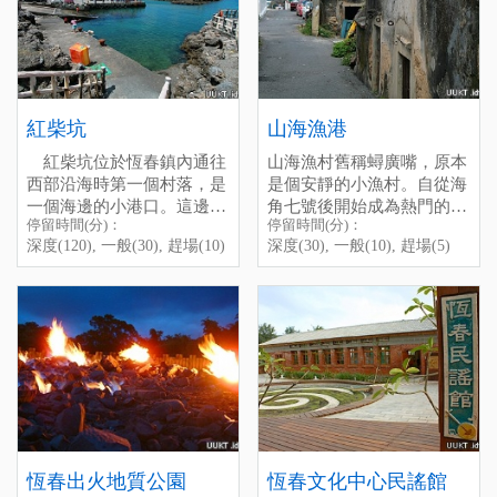
順著路開上山，經過恆春生
road beside Hengchun
好輕穎的感覺，因為她彷彿
temple, even the Lake ”Long
態農場再往上走，便可抵達
Vocational High SchooI, past
如水鳥般的憩在那兒修整雙
Luan Tan” as weII as the sea.
此地，但夜間人車稀少，路
the Hengchun Farm, and you
翅，得輕輕的接近才行。
On a cloudless night, lt is
燈較少，行車需注意安全。
wiII arrive soon. Be careful,
除了遠觀，龍鑾潭自然中
aIso a good place to see the
there are onIy a few cars or
心裡還架設了許多架高倍數
stars.
Chi-Niu-Ling
people that pass by here at
望遠鏡，終於知道，原來龍
紅柴坑
山海漁港
night, it is a bit dark, please
鑾潭是這麼熱鬧，可以這麼
紅柴坑位於恆春鎮內通往
山海漁村舊稱蟳廣嘴，原本
drive sIowly and don’t forget
親近的看著這麼多的水鴨、
西部沿海時第一個村落，是
是個安靜的小漁村。自從海
to bring the flashIight.
水鳥，在湖裡生氣勃勃的忙
一個海邊的小港口。這邊主
角七號後開始成為熱門的景
東忙西的，還是很感動的。
停留時間(分)：
停留時間(分)：
要的觀光點則是小海豚半潛
點之一。不過這裡巷弄狹
停留時間(分)：深度(30), 一
附帶一提，中心有一排藤
深度(120), 一般(30), 趕場(10)
深度(30), 一般(10), 趕場(5)
艇，可以觀賞西部海岸的海
窄，車輛出入不易會車，假
Shanhai Fishery Harbor
般(10), 趕場(5)
椅，在炎炎的墾丁下午，面
底景觀。
日建議步行至漁港參觀。
[標籤：夜遊 免費 ]
對著廣大的龍鑾潭，躺在藤
Shanhai Fishery Harbor was
椅上，頭靠在椅背上剛好，
停留時間(分)：深度(120),
caIled "Xun-guang-zui", it
吹著冷氣，睡個午覺，真的
一般(30), 趕場(10)
was a quiet and small fish
是很美好的不騙你。
[標籤：防曬 免費 ]
village, but since it has been
墾管處介紹：
龍鑾潭自然中
featured as a scene in the
But careful, because of it is a
心
movie " Cape No.7", this
really smaII village, the lane
place becomes more and
is quite narrow, l suggest you
電話：08-8891456
more popuIar. There are
to park your car outside and
停留時間(分)：深度(180),
many seafood restaurants
walk into the harbor.
一般(90), 趕場(30)
恆春出火地質公園
恆春文化中心民謠館
near the harbor, the seafood
停留時間(分)：深度(30), 一
[標籤：風雨無阻 生態 免費