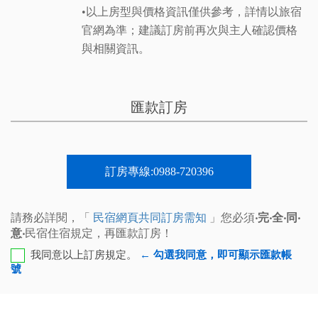
•以上房型與價格資訊僅供參考，詳情以旅宿
官網為準；建議訂房前再次與主人確認價格
與相關資訊。
匯款訂房
訂房專線:0988-720396
請務必詳閱，「
民宿網頁共同訂房需知
」您必須
‧完‧全‧同‧
意‧
民宿住宿規定，再匯款訂房！
我同意以上訂房規定。
← 勾選我同意，即可顯示匯款帳
號
第一銀行-恆春分行 代號：007 帳號：753-10-066212