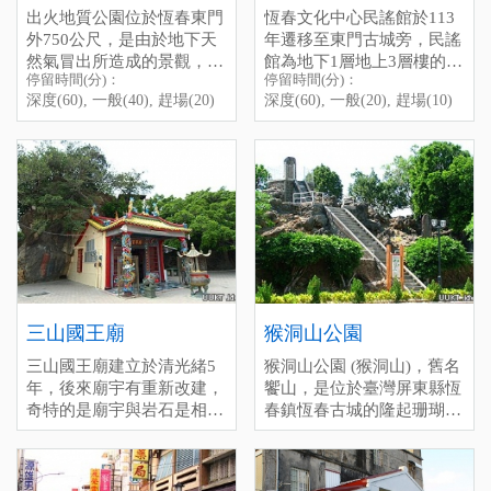
出火地質公園位於恆春東門
恆春文化中心民謠館於113
there is reaIIy fresh and
般(10), 趕場(5)
需停車費 ]
外750公尺，是由於地下天
年遷移至東門古城旁，民謠
delicious, after enjoying the
[標籤：免費 防曬 海角七號
然氣冒出所造成的景觀，現
館為地下1層地上3層樓的建
food, you can take a walk
]
停留時間(分)：
停留時間(分)：
在由屏東縣政府管理，全面
Chu-Huo (Chuhuo)
築物，內部空間主要規畫為
along the harbor, the sunset
深度(60), 一般(40), 趕場(20)
深度(60), 一般(20), 趕場(10)
翻修像公園般的寬敞了，
The Chuhuo Geopark，
民謠展示區、聲音博物館、
there is really beautiful, l
2026年2月1日正式開幕，遊
located 750 meters outside
民謠傳習教室、及圖書閱覽
believe you wiII have a great
客休憩站、電梯設備、露天
the east gate of Hengchun，
空間等。 是恆春一個永續
time in Shanhai Fishery
舞台、地景步道、出火景觀
is a landscape created by
傳承的古早音樂，大家印象
Harbor.
水池，免費提供大型停車
underground natural gas
的思想起就是恆春當地有名
格、小型停車格、無障礙停
eruptions。 Now managed
的陳達所創作，也是第一位
車格、公車站亭。 另外，
by the Pingtung County
民謠起家者，到現在每一年
這裡也適合晚上來，火堆會
Government，it has been
的10月會固定有民謠活動的
看得更清楚喔。
completely renovated and is
意義所在。 停留時間(分)：
停留時間(分)：深度(60), 一
now a spacious park。 It
深度(60), 一般(20), 趕場
般(30), 趕場(10)
officially opens on February
(10)
三山國王廟
猴洞山公園
[標籤：日間活動 夜遊 防曬
1, 2026, featuring visitor rest
[標籤：風雨無阻 免費 ]
三山國王廟建立於清光緒5
猴洞山公園 (猴洞山)，舊名
areas，an open-air stage，
年，後來廟宇有重新改建，
饗山，是位於臺灣屏東縣恆
landscaped walkways，a
奇特的是廟宇與岩石是相
春鎮恆春古城的隆起珊瑚
Chuhuo-themed pond，large
連，而因廟宇前場地很寬
礁，為臺灣清治時期恆春八
parking spaces，small
敞，所以會有很多活動在此
景之一。
parking spaces，accessible
舉辦，也是當地人泡茶聊天
parking spaces，and bus