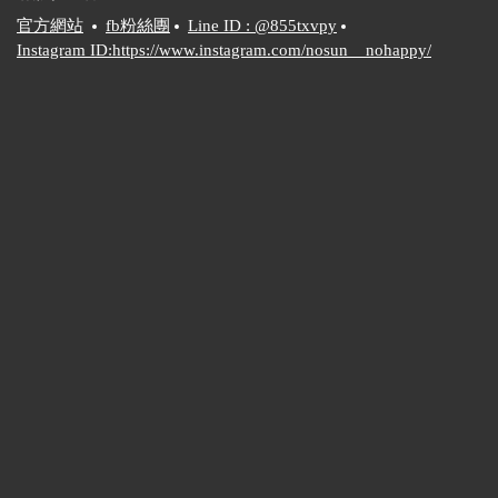
官方網站
fb粉絲團
Line ID : @855txvpy
Instagram ID:https://www.instagram.com/nosun__nohappy/