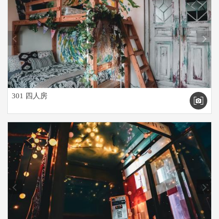
prev
next
301 四人房
prev
next