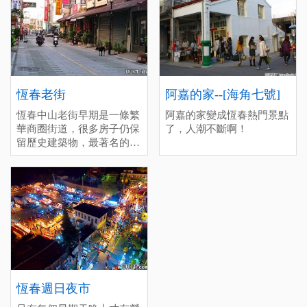
的地方。
stops。 It's also a great place
to visit at night，as the
bonfires are more clearly
visible then。
恆春老街
阿嘉的家--[海角七號]
恆春中山老街早期是一條繁
阿嘉的家變成恆春熱門景點
華商圈街道，很多房子仍保
了，人潮不斷啊！
留歷史建築物，最著名的美
食-綠豆蒜是來恆春旅遊必
吃的甜品，冷熱皆美味。甚
至還有很多美食駐點在老街
周邊，也可以前往新興路恆
春市區唯一的傳統市場，尋
找當地特色美食與文化風情
之美。 停留時間(分)：深度
(60), 一般(30), 趕場(10)
[標籤：必遊 免費 ]
恆春週日夜市