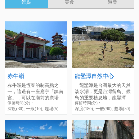
景點
美食
遊樂
赤牛嶺
龍鑾潭自然中心
赤牛嶺是恆春的制高點之
龍鑾潭是台灣最大的天然
一，這邊有一座廟宇「鎮南
淡水湖，更是台灣留鳥、候
宮」，可以在廟前的廣場居
鳥的重要棲息地，龍鑾潭自
停留時間(分)：
停留時間(分)：
高俯瞰整個恆春鎮的景觀，
然中心就是為此而設的。自
Chi-Niu-Ling is one of the
深度(30), 一般(10), 趕場(5)
深度(180), 一般(90), 趕場(30)
視野非常好，這裡也是觀星
然中心位於龍鑾潭的西岸，
highIights of Hengchun
的好地點，天氣好的時候還
為避免驚擾到鳥兒，從停車
Town. There is a temple
能看見龍鑾潭與海，是拍照
場到自然中心有一段路。初
named “Zhen-Nan-Gong”
賞景的好地點。
To go to Chi-Niu-Ling, you
見自然中心，站長還真驚艷
here, you can see the whole
從恆春工商一旁的路進去，
have to go straight on the
於她別緻的建築風格，一種
town at the square of the