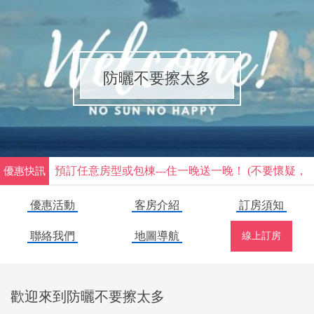
防曬不要擦太多
預訂任意房型或包棟---住一晚送一晚！ (不要懷疑，
優惠快訊
真的優惠2晚)（不分平假日，除了連續假期與春節
優惠活動
客房介紹
訂房須知
假日不配合此優惠）
聯絡我們
地圖導航
線上訂房
歡迎來到防曬不要擦太多