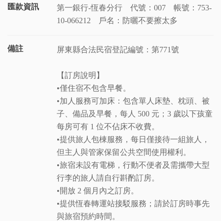
匯款資訊
第一銀行-恆春分行 代號：007 帳號：753-
10-066212 戶名：防曬不要擦太多
備註
屏東縣合法民宿登記編號：第771號
【訂房說明】
•僅住宿不包含早餐。
•加人服務可加床：包含單人床墊、枕頭、被
子、備品及早餐，每人 500 元；3 歲以下孩童
每房可有 1 位不佔床不收費。
•提供旅人包棟服務，每日僅接待一組旅人，
但主人與管家保留公共空間使用權利。
•旅宿未設有電梯，行動不便者及需攜帶大型
行李的旅人請自行斟酌訂房。
•開放 2 個月內之訂房。
•提供恆春轉運站接駁服務；請於訂房時事先
與旅宿預約時間。