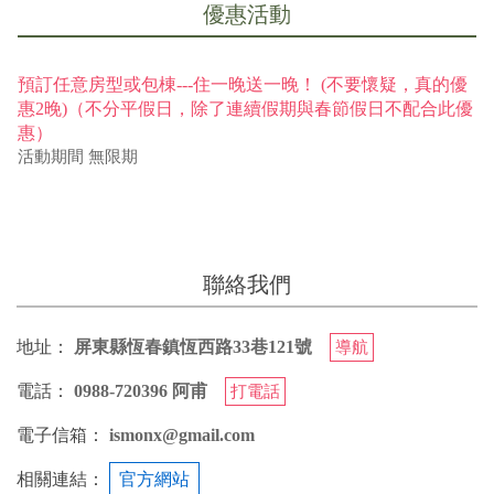
戶名：防曬不要擦太多
優惠活動
您也可以利用這幾個常用的網路ATM匯款： [
郵局ATM
]、
[
彰銀ATM
]、 [
一銀ATM
]
預訂任意房型或包棟---住一晚送一晚！ (不要懷疑，真的優
(以上三個銀行網路ATM只是方便網友直接連結，並不代
惠2晚)（不分平假日，除了連續假期與春節假日不配合此優
表民宿有提供該銀行匯款帳號喔。) 匯入任何款項後，請記
惠）
得與業者連絡喔！
活動期間
無限期
聯絡我們
地址：
屏東縣恆春鎮恆西路33巷121號
導航
電話：
0988-720396 阿甫
打電話
電子信箱：
ismonx@gmail.com
相關連結：
官方網站