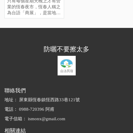
只有每個星期天晚上才有營
業的恆春夜市，恆春人稱之
為台語「商展」，是當地居
民每個星期最期待的時候，
你會發現週日晚上很多店都
沒開，因為大家都來這邊逛
夜市了。和墾丁大街的商業
氣息不同，這裡多半是親民
防曬不要擦太多
的小吃和簡單的兒童遊戲攤
位，假如您週日晚上還在恆
春，千萬不要錯過喔！
聯絡我們
地址：
屏東縣恆春鎮恆西路33巷121號
電話：
0988-720396 阿甫
電子信箱：
ismonx@gmail.com
相關連結